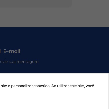
E-mail
nvie sua mensagem:
ocacional@comsantosanjos.org.br
e e personalizar conteúdo. Ao utilizar este site, você