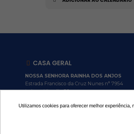
ADICIONAR AO CALENDÁRIO
CASA GERAL
NOSSA SENHORA RAINHA DOS ANJOS
Estrada Francisco da Cruz Nunes n° 7954
Itaipu - Niterói - RJ
Utilizamos cookies para oferecer melhor experiência, 