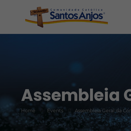
Assembleia 
Home
Events
Assembleia Geral da C