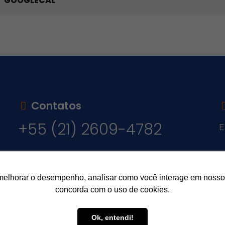
GOOGLECAL
Contatos
+55 (21) 2609-4782
E
v
melhorar o desempenho, analisar como você interage em nosso sit
concorda com o uso de cookies.
Ok, entendi!