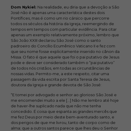
Dom Nykiel:
Na realidade, eu diria que a devoção a São
José não é apenas uma característica destes dois
Pontífices, mas é como um rio cársico que percorre
todos os séculos da história da Igreja, reemergindo de
tempos em tempos com particular evidência. Para citar
apenas um exemplo relativamente próximo, lembro que
São João XXIII declarou São José como o santo
padroeiro do Concílio Ecumênico Vaticano II e fez com
que seu nome fosse explicitamente inserido no cânon da
Missa. O fato é que aquele que foi o pai putativo de Jesus
pode e deve ser considerado também o “pai putativo”
de todos nós cristãos, em todas as circunstâncias de
nossas vidas. Permito-me, a este respeito, citar uma
passagem da vida escrita por Santa Teresa de Jesus,
doutora da Igreja e grande devota de São José:
“E tomei por advogado e senhor ao glorioso São José e
me encomendei muito a ele […] Não me lembro até hoje
de haver-lhe suplicado nada que não me tenha
concedido. É coisa que espanta as grandes mercês que
me fez Deus por meio deste bem-aventurado santo, e
dos perigos de que me livrou, tanto de corpo como de
alma; que a outros santos parece que lhes deu o Senhor