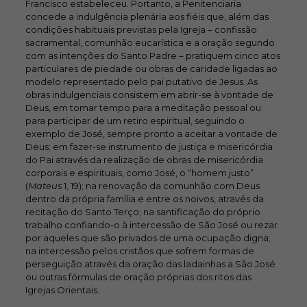
Francisco estabeleceu. Portanto, a Penitenciaria
concede a indulgência plenária aos fiéis que, além das
condições habituais previstas pela Igreja – confissão
sacramental, comunhão eucarística e a oração segundo
com as intenções do Santo Padre – pratiquem cinco atos
particulares de piedade ou obras de caridade ligadas ao
modelo representado pelo pai putativo de Jesus. As
obras indulgenciais consistem em abrir-se à vontade de
Deus, em tomar tempo para a meditação pessoal ou
para participar de um retiro espiritual, seguindo o
exemplo de José, sempre pronto a aceitar a vontade de
Deus; em fazer-se instrumento de justiça e misericórdia
do Pai através da realização de obras de misericórdia
corporais e espirituais, como José, o “homem justo”
(
Mateus
1, 19); na renovação da comunhão com Deus
dentro da própria família e entre os noivos, através da
recitação do Santo Terço; na santificação do próprio
trabalho confiando-o à intercessão de São José ou rezar
por aqueles que são privados de uma ocupação digna;
na intercessão pelos cristãos que sofrem formas de
perseguição através da oração das ladainhas a São José
ou outras fórmulas de oração próprias dos ritos das
Igrejas Orientais.