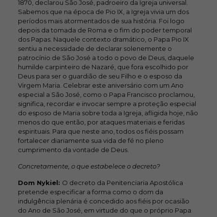
1870, declarou São José, padroeiro da Igreja universal.
Sabemos que na época de Pio IX, a Igreja vivia um dos
períodos mais atormentados de sua história. Foi logo
depois da tomada de Roma e o fim do poder temporal
dos Papas. Naquele contexto dramático, o Papa Pio IX
sentiu a necessidade de declarar solenemente o
patrocínio de São José a todo o povo de Deus, daquele
humilde carpinteiro de Nazaré, que fora escolhido por
Deus para ser o guardião de seu Filho e o esposo da
Virgem Maria. Celebrar este aniversário com um Ano
especial a São José, como o Papa Francisco proclamou,
significa, recordar e invocar sempre a proteção especial
do esposo de Maria sobre toda a Igreja, afligida hoje, não
menos do que então, por ataques materiais e feridas
espirituais. Para que neste ano, todos os fiéis possam
fortalecer diariamente sua vida de fé no pleno
cumprimento da vontade de Deus.
Concretamente, o que estabelece o decreto?
Dom Nykiel:
O decreto da Penitenciaria Apostólica
pretende especificar a forma como o dom da
indulgência plenária é concedido aos fiéis por ocasião
do Ano de São José, em virtude do que o próprio Papa