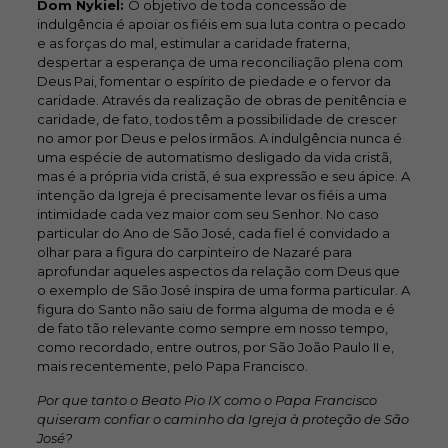
Dom Nykiel:
O objetivo de toda concessão de
indulgência é apoiar os fiéis em sua luta contra o pecado
e as forças do mal, estimular a caridade fraterna,
despertar a esperança de uma reconciliação plena com
Deus Pai, fomentar o espírito de piedade e o fervor da
caridade. Através da realização de obras de penitência e
caridade, de fato, todos têm a possibilidade de crescer
no amor por Deus e pelos irmãos. A indulgência nunca é
uma espécie de automatismo desligado da vida cristã,
mas é a própria vida cristã, é sua expressão e seu ápice. A
intenção da Igreja é precisamente levar os fiéis a uma
intimidade cada vez maior com seu Senhor. No caso
particular do Ano de São José, cada fiel é convidado a
olhar para a figura do carpinteiro de Nazaré para
aprofundar aqueles aspectos da relação com Deus que
o exemplo de São José inspira de uma forma particular. A
figura do Santo não saiu de forma alguma de moda e é
de fato tão relevante como sempre em nosso tempo,
como recordado, entre outros, por São João Paulo II e,
mais recentemente, pelo Papa Francisco.
Por que tanto o Beato Pio IX como o Papa Francisco
quiseram confiar o caminho da Igreja à proteção de São
José?