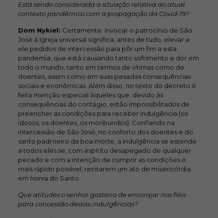
Está sendo considerada a situação relativa ao atual
contexto pandêmico com a propagação da Covid-19?
Dom Nykiel:
Certamente. Invocar o patrocínio de São
José à Igreja universal significa, antes de tudo, elevar a
ele pedidos de intercessão para pôr um fim a esta
pandemia, que está causando tanto sofrimento e dor em
todo o mundo, tanto em termos de vítimas como de
doentes, assim como em suas pesadas consequências
sociais e econômicas. Além disso, no texto do decreto é
feita menção especial àqueles que, devido às
consequências do contágio, estão impossibilitados de
preencher as condições para receber indulgência (os
idosos, os doentes, os moribundos). Confiando na
intercessão de São José, no conforto dos doentes e do
santo padroeiro da boa morte, a indulgência se estende
a todos eles se, com espírito desapegado de qualquer
pecado e com a intenção de cumprir as condições o
mais rápido possível, recitarem um ato de misericórdia
em honra do Santo.
Que atitudes o senhor gostaria de encorajar nos fiéis
para concessão destas indulgências?