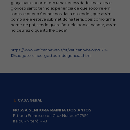
graça para socorrer em uma necessidade; mas a este
glorioso santo tenho experiência de que socorre em
todas, e quer o Senhor nos dar a entender, que assim
como a ele esteve submetido na terra, pois como tinha
nome de pai, sendo guardião, nele podia mandar, assim
no céu faz o quanto lhe pede”
https://www.vaticannews.va/pt/vaticano/news/2020-
12/sao-jose-cinco-gestos-indulgencias.html
CASA GERAL
NOSSA SENHORA RAINHA DOS ANJOS
Estrada Francisco da Cruz Nunes n° 7954
Itaipu - Niterói - RJ