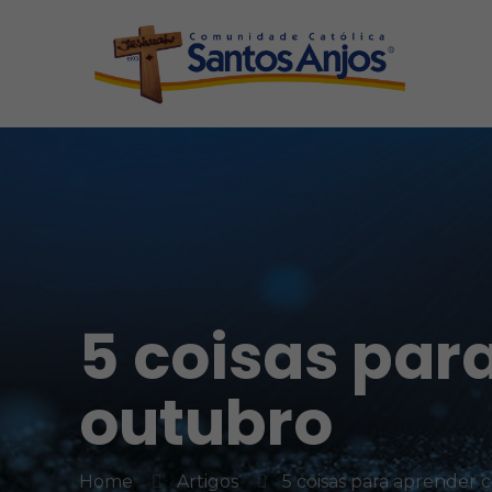
5 coisas par
outubro
Home
Artigos
5 coisas para aprender 