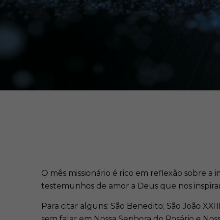
O mês missionário é rico em reflexão sobre 
testemunhos de amor a Deus que nos inspira
Para citar alguns: São Benedito; São João XXII
sem falar em Nossa Senhora do Rosário e Nossa