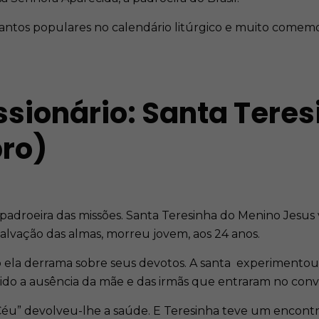
santos populares no calendário litúrgico e muito comem
ssionário: Santa Tere
bro)
adroeira das missões. Santa Teresinha do Menino Jesus
salvação das almas, morreu jovem, aos 24 anos.
ela derrama sobre seus devotos. A santa experimentou 
evido a ausência da mãe e das irmãs que entraram no con
o Céu” devolveu-lhe a saúde. E Teresinha teve um encon