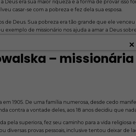
 a Deus era sua maior riqueza e a forma de provar isso 
olveu casar-se com a pobreza e fez dela sua esposa.
ilhos de Deus. Sua pobreza era tão grande que ele vence
Seu exemplo de missionário nos ajuda a amar a Deus sobre 
owalska – missionária
ida em 1905. De uma família numerosa, desde cedo manife
inda contra a vontade deles, aos 18 anos decidiu que nada 
ida pela superiora, fez seu caminho para a vida religios
ou diversas provas pessoais, inclusive tentou deixar de la