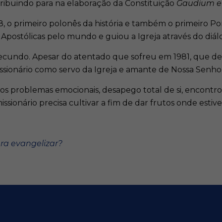
ntribuindo para na elaboração da Constituição
Gaudium e
8, o primeiro polonês da história e também o primeiro Po
ns Apostólicas pelo mundo e guiou a Igreja através do diá
ecundo. Apesar do atentado que sofreu em 1981, que debi
issionário como servo da Igreja e amante de Nossa Senho
dos problemas emocionais, desapego total de si, encontro
ssionário precisa cultivar a fim de dar frutos onde estive
ra evangelizar?