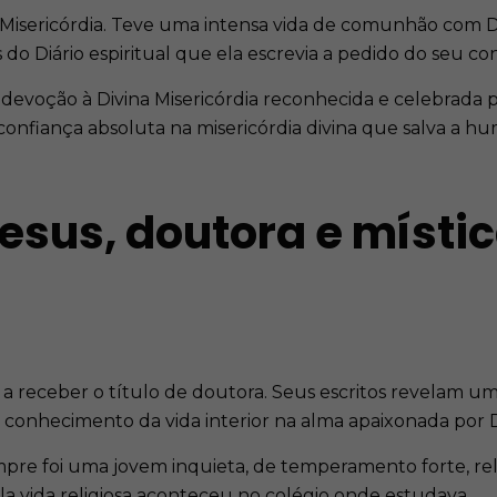
na Misericórdia. Teve uma intensa vida de comunhão com
do Diário espiritual que ela escrevia a pedido do seu co
evoção à Divina Misericórdia reconhecida e celebrada por 
onfiança absoluta na misericórdia divina que salva a h
esus, doutora e místic
a a receber o título de doutora. Seus escritos revelam u
conhecimento da vida interior na alma apaixonada por 
Sempre foi uma jovem inquieta, de temperamento forte, r
a vida religiosa aconteceu no colégio onde estudava.