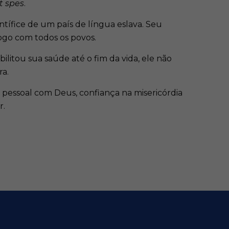
t spes
.
ntífice de um país de língua eslava. Seu
logo com todos os povos.
litou sua saúde até o fim da vida, ele não
ra.
 pessoal com Deus, confiança na misericórdia
r.