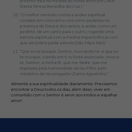
próximo está na medida do nosso amor por Deus
(Santa Teresa Benedita da Cruz ).”
“O melhor remédio contra a aridez espiritual
consiste em colocarmo-nos como pedintes na
presença de Deus e dos santos, e andar, como um
pedinte, de um canto para o outro, rogando uma
esmola espiritual com a mesma impertinência com
que um pobre pede esmola (São Filipe Néri).”
“Que eu te busque, Senhor, invocando-te; e que eu
te invoque, crendo em ti: tu foste anunciado. Invoca-
te, Senhor, a minha fé, que me deste, que me
inspiraste pela humanidade de teu Filho, pelo
ministério de teu pregador (Santo Agostinho).”
Alimente a sua espiritualidade diariamente. Precisamos
encontrar a Deus todos os dias, além disso, viver em
comunhão com o Senhor é servir aos irmãos e espalhar
amor!