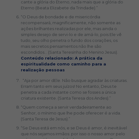
cante a glória do Eterno, nada mais que a glória do
Eterno (Beata Elizabete da Trindade).”
“O Deus de bondade e de misericórdia
recompensará, magnificamente, não somente as
ações brilhantes realizadas por ele, mas ainda o
simples desejo de servi-lo e de amá-lo, pois Ele vê
tudo, seu olho penetra o fundo dos corações, os
mais secretos pensamentos não lhe são
escondidos… (Santa Teresinha do Menino Jesus).
Conteúdo relacionado: A prática da
espiritualidade como caminho para a
realização pessoas
“Aja por amor dEle. Não busque agradar às criaturas.
Erram tanto em seus juízos! No entanto, Deus te
penetra a cada instante como se fosses a única
criatura existente. (Santa Teresa dos Andes).”
“Quem começa a servir verdadeiramente ao
Senhor, o mínimo que lhe pode oferecer é a vida.
(Santa Teresa de Jesus).”
“Se Deus está em nós, e se Deus é amor, é inevitável
que nós sejamos irmãos: por isso o nosso amor pelo