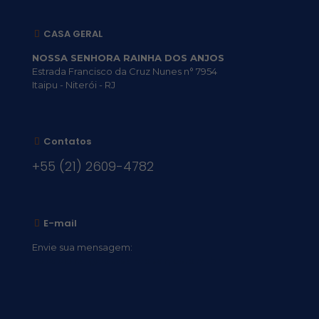
CASA GERAL
NOSSA SENHORA RAINHA DOS ANJOS
Estrada Francisco da Cruz Nunes n° 7954
Itaipu - Niterói - RJ
Contatos
+55 (21) 2609-4782
E-mail
Envie sua mensagem:
vocacional@comsantosanjos.org.br